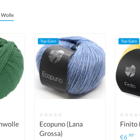
 Wolle
Top-Garn
Top-Garn
mwolle
Ecopuno (Lana
Finito
Grossa)
.95*
€
6