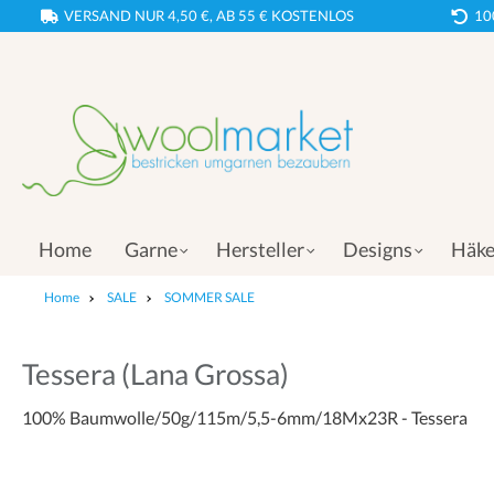
VERSAND NUR 4,50 €, AB 55 € KOSTENLOS
10
Home
Garne
Hersteller
Designs
Häke
Home
SALE
SOMMER SALE
Tessera (Lana Grossa)
100% Baumwolle/50g/115m/5,5-6mm/18Mx23R - Tessera