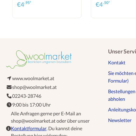
.95*
.50*
€
4
€
4
Unser Serv
Kontakt
Sie möchten 
www.woolmarket.at
Formular)
shop@woolmarket.at
Bestellunge
02243-28746
abholen
9:00 bis 17:00 Uhr
Anleitungsko
Alle Anfragen gerne per E-Mail an
Newsletter
shop@woolmarket.at oder über unser
Kontaktformular
. Du kannst deine
Bestellung hier widerrufen: