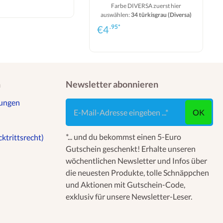
Farbe DIVERSA zuerst hier
auswählen:
34 türkisgrau (Diversa)
.95*
€
4
n
Newsletter abonnieren
gungen
E-Mail-Adresse eingeben ...
OK
*... und du bekommst einen 5-Euro
ktrittsrecht)
Gutschein geschenkt! Erhalte unseren
wöchentlichen Newsletter und Infos über
die neuesten Produkte, tolle Schnäppchen
und Aktionen mit Gutschein-Code,
exklusiv für unsere Newsletter-Leser.