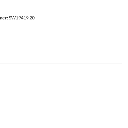
mer:
SW19419.20