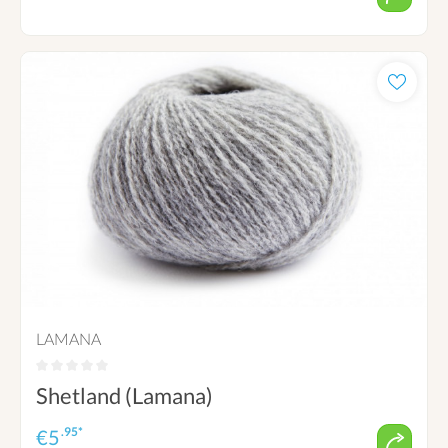
LAMANA
Shetland (Lamana)
.95*
€
5