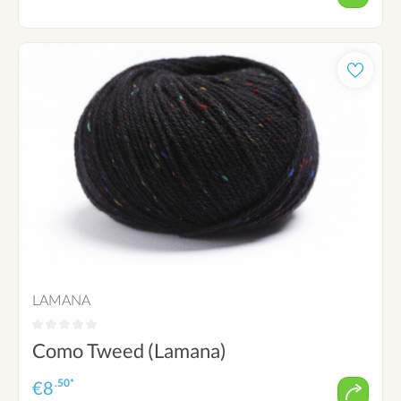
LAMANA
Como Tweed (Lamana)
.50*
€
8