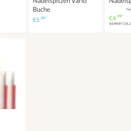
Nadelspitzen Vario
Nadelsp
Buche
Na
.99*
€
4
.95*
€
5
11,95 €*
(58.