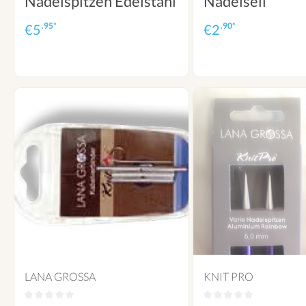
Nadelspitzen Edelstahl
Nadelseil
.95*
.90*
€
5
€
2
LANA GROSSA
KNIT PRO