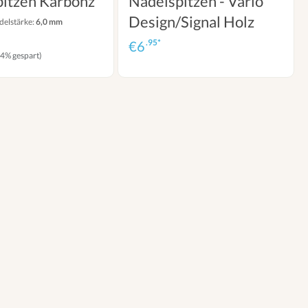
itzen Karbonz
Nadelspitzen - Vario
Design/Signal Holz
delstärke:
6,0 mm
.95*
€
6
24% gespart)