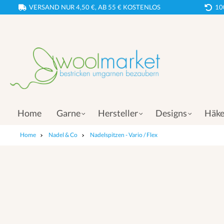
VERSAND NUR 4,50 €, AB 55 € KOSTENLOS
10
Home
Garne
Hersteller
Designs
Häke
Home
Nadel & Co
Nadelspitzen - Vario / Flex