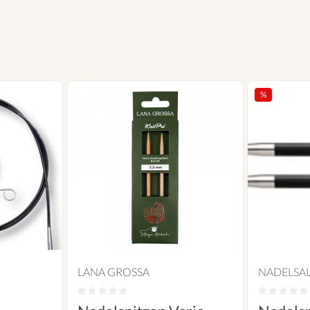
%
LANA GROSSA
NADELSA