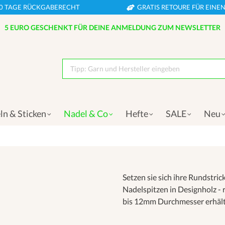
0 TAGE RÜCKGABERECHT
GRATIS RETOURE FÜR EIN
5 EURO GESCHENKT FÜR DEINE ANMELDUNG ZUM NEWSLETTER
Tipp: Garn und Hersteller eingeben
ln & Sticken
Nadel & Co
Hefte
SALE
Neu
Setzen sie sich ihre Rundstri
Nadelspitzen in Designholz - 
bis 12mm Durchmesser erhältl