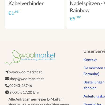
Kabelverbinder
Nadelspitzen - 
Rainbow
.95*
€
1
.50*
€
5
Unser Serv
Kontakt
Sie möchten 
www.woolmarket.at
Formular)
shop@woolmarket.at
Bestellunge
02243-28746
abholen
9:00 bis 17:00 Uhr
Anleitungsko
Alle Anfragen gerne per E-Mail an
Newsletter
shop@woolmarket.at oder über unser