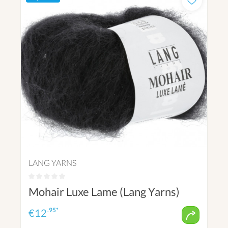
LANG YARNS
Mohair Luxe Lame (Lang Yarns)
.95*
€
12