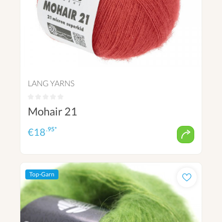
LANG YARNS
Mohair 21
.95*
€
18
Top-Garn