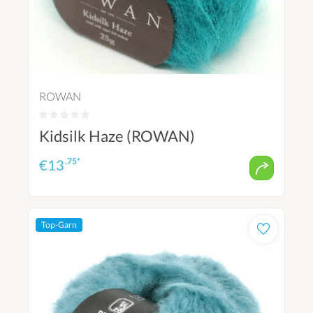
ROWAN
Kidsilk Haze (ROWAN)
.75*
€
13
Top-Garn