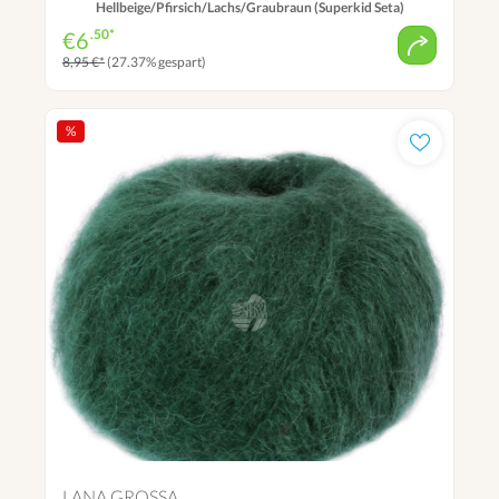
Hellbeige/Pfirsich/Lachs/Graubraun (Superkid Seta)
.50*
€
6
8,95 €*
(27.37% gespart)
%
LANA GROSSA