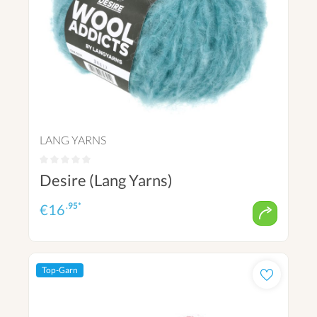
LANG YARNS
Desire (Lang Yarns)
.95*
€
16
Top-Garn