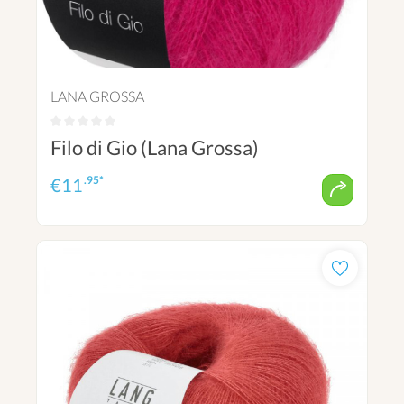
LANA GROSSA
Filo di Gio (Lana Grossa)
.95*
€
11