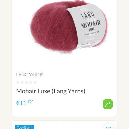
LANG YARNS
Mohair Luxe (Lang Yarns)
.95*
€
11
Top-Garn