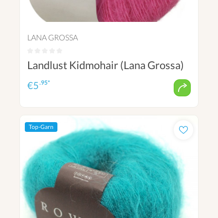
LANA GROSSA
Landlust Kidmohair (Lana Grossa)
.95*
€
5
Top-Garn