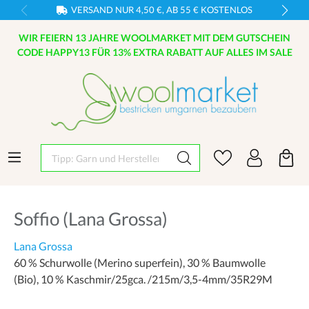
VERSAND NUR 4,50 €, AB 55 € KOSTENLOS
WIR FEIERN 13 JAHRE WOOLMARKET MIT DEM GUTSCHEIN
CODE HAPPY13 FÜR 13% EXTRA RABATT AUF ALLES IM SALE
Tipp: Garn und Hersteller eingeben
Soffio (Lana Grossa)
Lana Grossa
60 % Schurwolle (Merino superfein), 30 % Baumwolle
(Bio), 10 % Kaschmir/25gca. /215m/3,5-4mm/35R29M