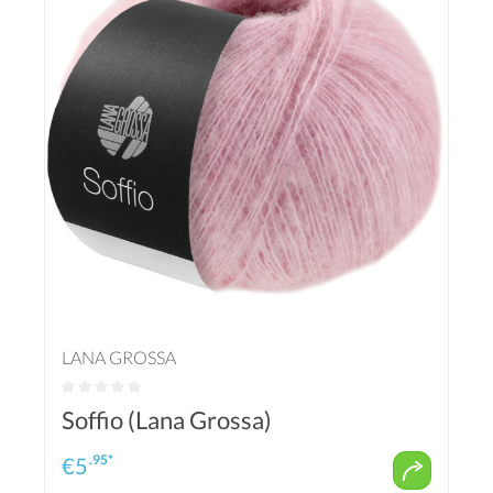
LANA GROSSA
Soffio (Lana Grossa)
.95*
€
5