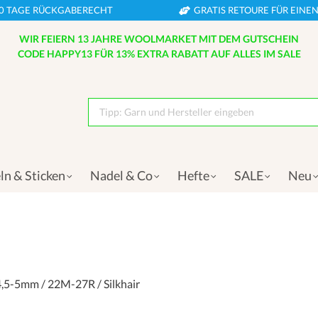
0 TAGE RÜCKGABERECHT
GRATIS RETOURE FÜR EIN
WIR FEIERN 13 JAHRE WOOLMARKET MIT DEM GUTSCHEIN
CODE HAPPY13 FÜR 13% EXTRA RABATT AUF ALLES IM SALE
Tipp: Garn und Hersteller eingeben
ln & Sticken
Nadel & Co
Hefte
SALE
Neu
4,5-5mm / 22M-27R / Silkhair