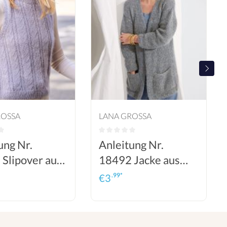
ROSSA
LANA GROSSA
ung Nr.
Anleitung Nr.
Slipover aus
18492 Jacke aus
o & Silkhair
Alta Moda Cotolana
.99*
€
3
& Silkhair