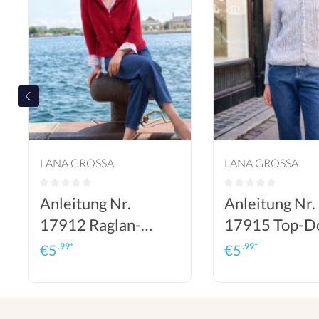
LANA GROSSA
LANA GROSSA
Anleitung Nr.
Anleitung Nr.
17912 Raglan-
17915 Top-D
Cardigan aus
Cardigan aus
.99*
.99*
€
5
€
5
Ecopuno & Silkhair
Ecopuno & Sil