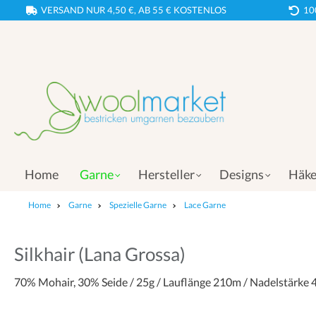
VERSAND NUR 4,50 €, AB 55 € KOSTENLOS
10
Home
Garne
Hersteller
Designs
Häke
Home
Garne
Spezielle Garne
Lace Garne
Silkhair (Lana Grossa)
70% Mohair, 30% Seide / 25g / Lauflänge 210m / Nadelstärke 