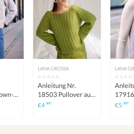
LANA GROSSA
LANA G
Anleitung Nr.
Anleit
own-
18503 Pullover aus
17916 
Campo & Silkhair
Ecopun
.99*
.99*
€
4
€
5
khair