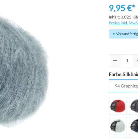
9,95 €*
Inhalt:
0.025 Ki
Preise inkl. MwS
Versandfertig 
Farbe Silkhai