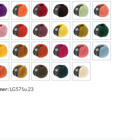
mer:
LG571u.23