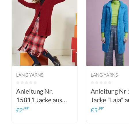
LANG YARNS
LANG YARNS
Anleitung Nr.
Anleitung Nr
15811 Jacke aus
Jacke "Laia" a
Phoenix
Phoenix
.99*
.99*
€
2
€
5