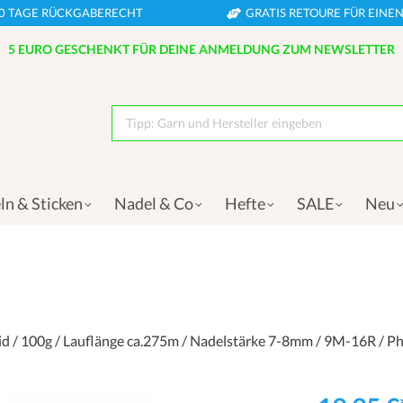
0 TAGE RÜCKGABERECHT
GRATIS RETOURE FÜR EIN
5 EURO GESCHENKT FÜR DEINE ANMELDUNG ZUM NEWSLETTER
Tipp: Garn und Hersteller eingeben
ln & Sticken
Nadel & Co
Hefte
SALE
Neu
id / 100g / Lauflänge ca.275m / Nadelstärke 7-8mm / 9M-16R / Ph