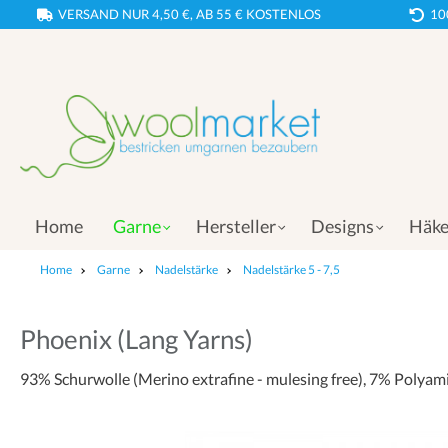
VERSAND NUR 4,50 €, AB 55 € KOSTENLOS
10
Home
Garne
Hersteller
Designs
Häke
Home
Garne
Nadelstärke
Nadelstärke 5 - 7,5
Phoenix (Lang Yarns)
93% Schurwolle (Merino extrafine - mulesing free), 7% Polyam