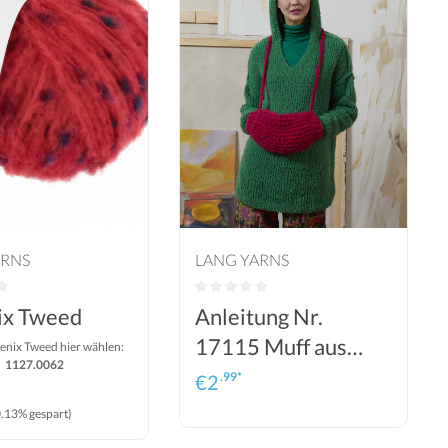
ARNS
LANG YARNS
ix Tweed
Anleitung Nr.
17115 Muff aus
enix Tweed hier wählen:
1127.0062
Phoenix (Lang
.99*
€
2
Yarns)
0.13% gespart)