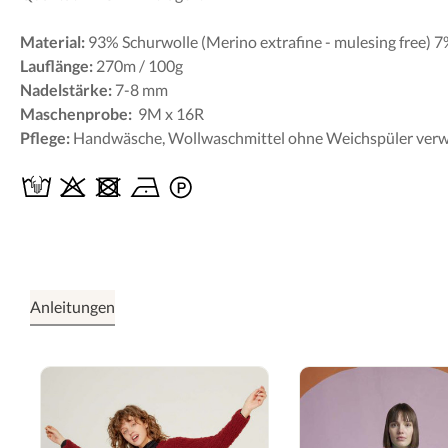
Material:
93% Schurwolle (Merino extrafine - mulesing free) 
Lauflänge:
270m / 100g
Nadelstärke:
7-8 mm
Maschenprobe:
9M x 16R
Pflege:
Handwäsche, Wollwaschmittel ohne Weichspüler ver
Anleitungen