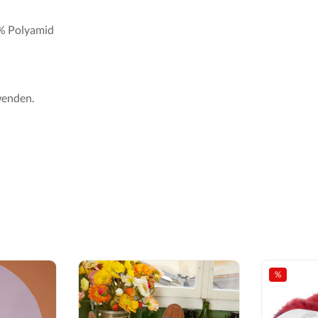
7% Polyamid
wenden.
%