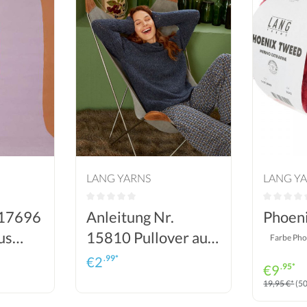
LANG YARNS
LANG Y
 17696
Anleitung Nr.
Phoen
us
15810 Pullover aus
Farbe Pho
Phoenix
.99*
€
2
.95*
€
9
19,95 €*
(5