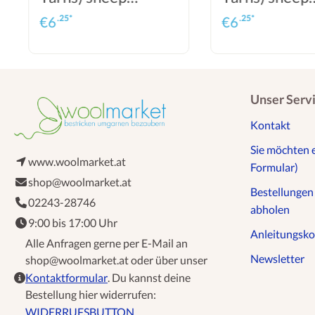
friendly
friendly
.25*
.25*
€
6
€
6
Unser Serv
Kontakt
Sie möchten 
www.woolmarket.at
Formular)
shop@woolmarket.at
Bestellunge
02243-28746
abholen
9:00 bis 17:00 Uhr
Anleitungsko
Alle Anfragen gerne per E-Mail an
Newsletter
shop@woolmarket.at oder über unser
Kontaktformular
. Du kannst deine
Bestellung hier widerrufen:
WIDERRUFSBUTTON
.