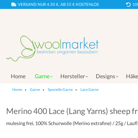
VERSAND NUR 4,50 €, AB 55 € KOSTENLOS
10
Home
Garne
Hersteller
Designs
Häke
Home
Garne
Spezielle Garne
Lace Garne
Merino 400 Lace (Lang Yarns) sheep fr
mulesing frei, 100% Schurwolle (Merino extrafine) / 25g / La