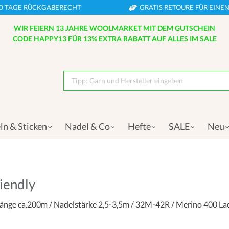
0 TAGE RÜCKGABERECHT
GRATIS RETOURE FÜR EIN
WIR FEIERN 13 JAHRE WOOLMARKET MIT DEM GUTSCHEIN
CODE HAPPY13 FÜR 13% EXTRA RABATT AUF ALLES IM SALE
Tipp: Garn und Hersteller eingeben
ln & Sticken
Nadel & Co
Hefte
SALE
Neu
iendly
uflänge ca.200m / Nadelstärke 2,5-3,5m / 32M-42R / Merino 400 La