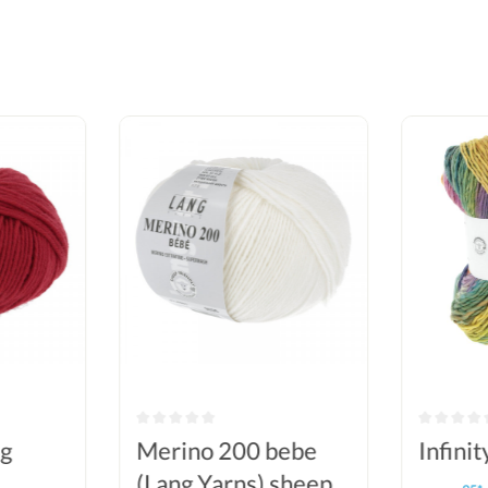
ng
Merino 200 bebe
Infini
(Lang Yarns) sheep