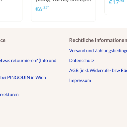
.95*
€
17
friendly
.25*
€
6
ice
Rechtliche Informatione
Versand und Zahlungsbedin
etwas retournieren? (Info und
Datenschutz
AGB (inkl. Widerrufs- bzw Rüc
n bei PINGOUIN in Wien
Impressum
rrekturen