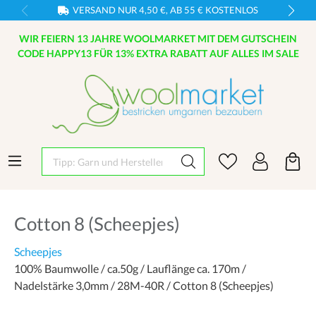
VERSAND NUR 4,50 €, AB 55 € KOSTENLOS
WIR FEIERN 13 JAHRE WOOLMARKET MIT DEM GUTSCHEIN
CODE HAPPY13 FÜR 13% EXTRA RABATT AUF ALLES IM SALE
Tipp: Garn und Hersteller eingeben
Cotton 8 (Scheepjes)
Scheepjes
100% Baumwolle / ca.50g / Lauflänge ca. 170m /
Nadelstärke 3,0mm / 28M-40R / Cotton 8 (Scheepjes)