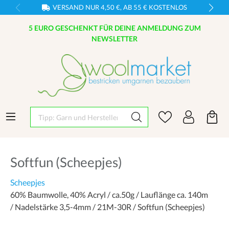
VERSAND NUR 4,50 €, AB 55 € KOSTENLOS
5 EURO GESCHENKT FÜR DEINE ANMELDUNG ZUM
NEWSLETTER
Tipp: Garn und Hersteller eingeben
Softfun (Scheepjes)
Scheepjes
60% Baumwolle, 40% Acryl / ca.50g / Lauflänge ca. 140m
/ Nadelstärke 3,5-4mm / 21M-30R / Softfun (Scheepjes)