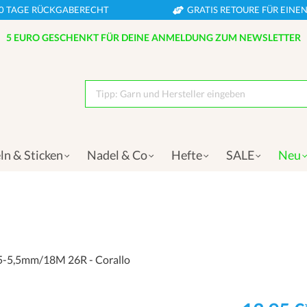
0 TAGE RÜCKGABERECHT
GRATIS RETOURE FÜR EIN
5 EURO GESCHENKT FÜR DEINE ANMELDUNG ZUM NEWSLETTER
Tipp: Garn und Hersteller eingeben
ln & Sticken
Nadel & Co
Hefte
SALE
Neu
5-5,5mm/18M 26R - Corallo