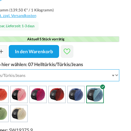
*
gramm
(139,50 €* / 1 Kilogramm)
t. zzgl. Versandkosten
ar, Lieferzeit: 1-3 days
Aktuell 5 Stück vorrätig
In den Warenkorb
o hier wählen:
07 Helltürkis/Türkis/Jeans
mer:
SW19375.9