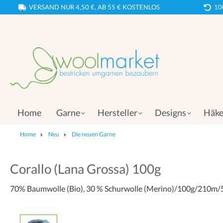
VERSAND NUR 4,50 €, AB 55 € KOSTENLOS
10
Home
Garne
Hersteller
Designs
Häke
Home
Neu
Die neuen Garne
Corallo (Lana Grossa) 100g
70% Baumwolle (Bio), 30 % Schurwolle (Merino)/100g/210m/