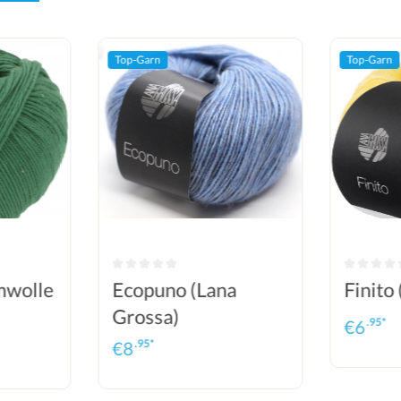
Top-Garn
Top-Garn
mwolle
Ecopuno (Lana
Finito
Grossa)
.95*
€
6
.95*
€
8