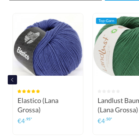
Top-Garn
Elastico (Lana
Landlust Bau
Grossa)
(Lana Grossa)
.95*
.50*
€
4
€
4