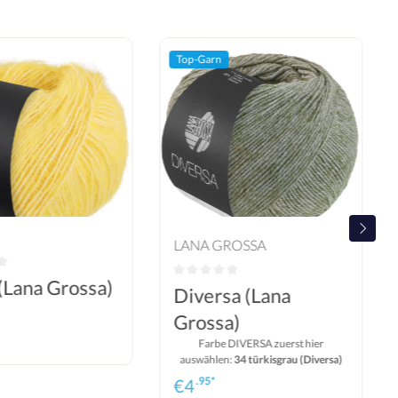
Top-Garn
LANA GROSSA
 (Lana Grossa)
Diversa (Lana
Grossa)
Farbe DIVERSA zuerst hier
auswählen:
34 türkisgrau (Diversa)
.95*
€
4