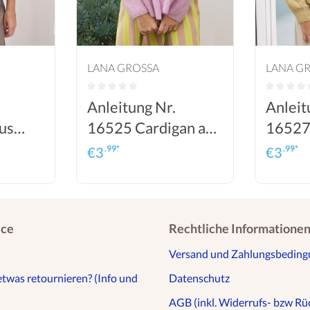
LANA GROSSA
LANA G
Anleitung Nr.
Anleit
us
16525 Cardigan aus
16527
khair
Setasuri
aus Se
.99*
.99*
€
3
€
3
ice
Rechtliche Informatione
Versand und Zahlungsbedin
etwas retournieren? (Info und
Datenschutz
AGB (inkl. Widerrufs- bzw Rüc