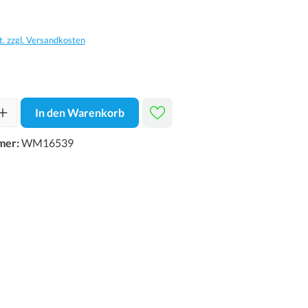
t. zzgl. Versandkosten
In den Warenkorb
mer:
WM16539