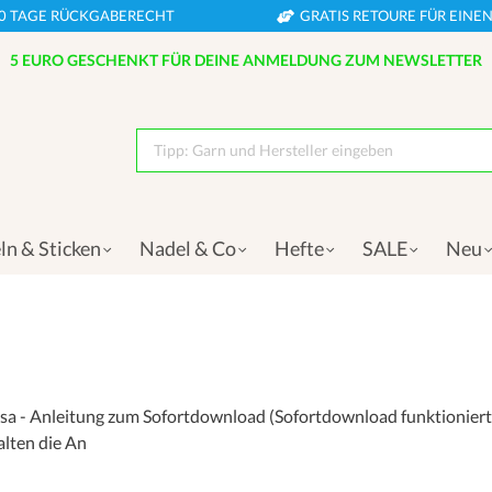
0 TAGE RÜCKGABERECHT
GRATIS RETOURE FÜR EIN
5 EURO GESCHENKT FÜR DEINE ANMELDUNG ZUM NEWSLETTER
Tipp: Garn und Hersteller eingeben
ln & Sticken
Nadel & Co
Hefte
SALE
Neu
ssa - Anleitung zum Sofortdownload (Sofortdownload funktioniert 
alten die An