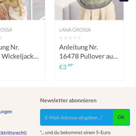
ROSSA
LANA GROSSA
ung Nr.
Anleitung Nr.
 Wickeljacke
16478 Pullover aus
tasuri
Diversa
.99*
€
3
n
Newsletter abonnieren
gungen
E-Mail-Adresse eingeben ...
OK
*... und du bekommst einen 5-Euro
ktrittsrecht)