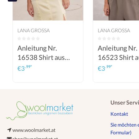
LANA GROSSA
LANA GROSSA
Anleitung Nr.
Anleitung Nr.
16538 Shirt aus
16523 Shirt a
Puno Luce
Ecopuno & Sil
.99*
.99*
€
3
€
3
Unser Serv
Kontakt
Sie möchten 
www.woolmarket.at
Formular)
shop@woolmarket.at