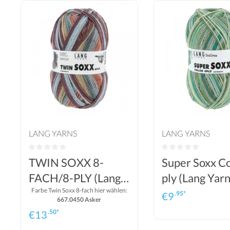
LANG YARNS
LANG YARNS
TWIN SOXX 8-
Super Soxx Co
FACH/8-PLY (Lang
ply (Lang Yar
Yarns Sockenwolle)
Farbe Twin Soxx 8-fach hier wählen:
Sockenwolle)
.95*
€
9
667.0450 Asker
.50*
€
13