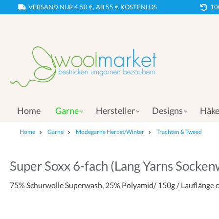
VERSAND NUR 4,50 €, AB 55 € KOSTENLOS
10
Home
Garne
Hersteller
Designs
Häke
Home
Garne
Modegarne Herbst/Winter
Trachten & Tweed
Super Soxx 6-fach (Lang Yarns Socken
75% Schurwolle Superwash, 25% Polyamid/ 150g / Lauflänge c