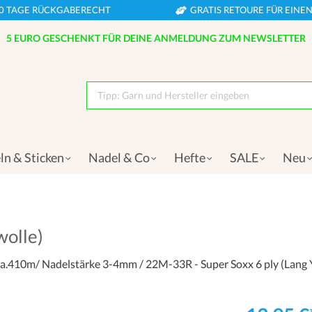
0 TAGE RÜCKGABERECHT
GRATIS RETOURE FÜR EIN
5 EURO GESCHENKT FÜR DEINE ANMELDUNG ZUM NEWSLETTER
Tipp: Garn und Hersteller eingeben
ln & Sticken
Nadel & Co
Hefte
SALE
Neu
wolle)
a.410m/ Nadelstärke 3-4mm / 22M-33R - Super Soxx 6 ply (Lang Y