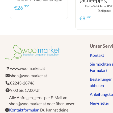
(Scheepjes)
Farbe Whirl:
754 Green Tea Tipple
.95*
Farbe Whirlette:
852
€
26
(hellgrau)
.25*
€
8
Unser Serv
Kontakt
Sie möchten 
www.woolmarket.at
Formular)
shop@woolmarket.at
Bestellunge
02243-28746
abholen
9:00 bis 17:00 Uhr
Anleitungsko
Alle Anfragen gerne per E-Mail an
Newsletter
shop@woolmarket.at oder über unser
Kontaktformular
. Du kannst deine