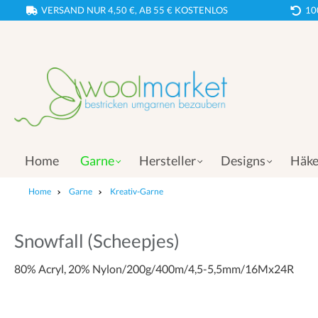
VERSAND NUR 4,50 €, AB 55 € KOSTENLOS
10
Home
Garne
Hersteller
Designs
Häke
Home
Garne
Kreativ-Garne
Snowfall (Scheepjes)
80% Acryl, 20% Nylon/200g/400m/4,5-5,5mm/16Mx24R