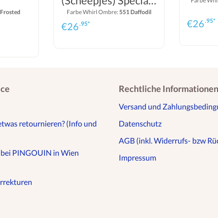
(Scheepjes) Special
Farbe Whi
 Frosted
Edition
Farbe Whirl Ombre:
551 Daffodil
.95*
€
26
.95*
€
26
ice
Rechtliche Informatione
Versand und Zahlungsbedin
etwas retournieren? (Info und
Datenschutz
AGB (inkl. Widerrufs- bzw Rüc
n bei PINGOUIN in Wien
Impressum
rrekturen