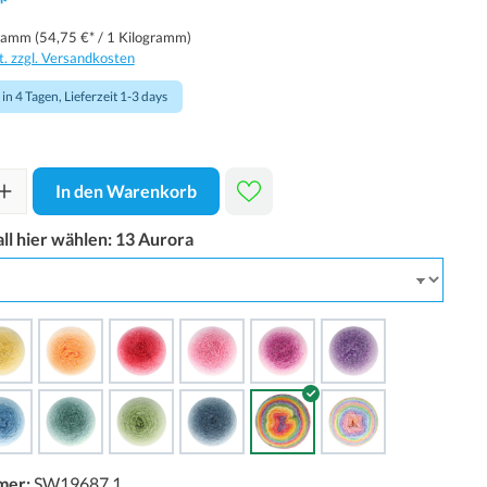
*
gramm
(54,75 €* / 1 Kilogramm)
t. zzgl. Versandkosten
in 4 Tagen, Lieferzeit 1-3 days
In den Warenkorb
ll hier wählen:
13 Aurora
mer:
SW19687.1