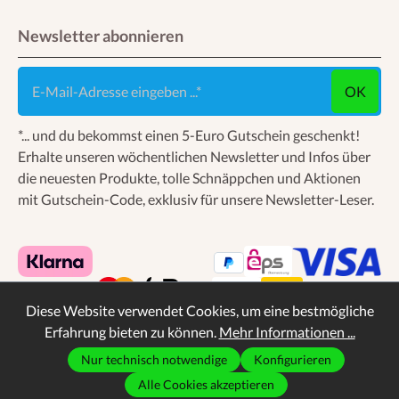
Newsletter abonnieren
E-Mail-Adresse eingeben ...
OK
*... und du bekommst einen 5-Euro Gutschein geschenkt!
Erhalte unseren wöchentlichen Newsletter und Infos über
die neuesten Produkte, tolle Schnäppchen und Aktionen
mit Gutschein-Code, exklusiv für unsere Newsletter-Leser.
Diese Website verwendet Cookies, um eine bestmögliche
Erfahrung bieten zu können.
Mehr Informationen ...
Nur technisch notwendige
Konfigurieren
* Alle Preise inkl. gesetzl. Mehrwertsteuer zzgl.
Alle Cookies akzeptieren
Versandkosten
, wenn nicht anders angegeben.