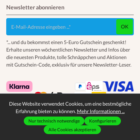
Newsletter abonnieren
E-Mail-Adresse eingeben ...
OK
*... und du bekommst einen 5-Euro Gutschein geschenkt!
Erhalte unseren wöchentlichen Newsletter und Infos über
die neuesten Produkte, tolle Schnäppchen und Aktionen
mit Gutschein-Code, exklusiv für unsere Newsletter-Leser.
Diese Website verwendet Cookies, um eine bestmögliche
Erfahrung bieten zu können.
Mehr Informationen ...
Nur technisch notwendige
Konfigurieren
* Alle Preise inkl. gesetzl. Mehrwertsteuer zzgl.
Alle Cookies akzeptieren
Versandkosten
, wenn nicht anders angegeben.