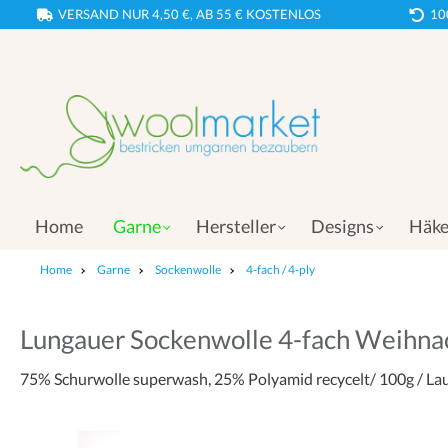
VERSAND NUR 4,50 €, AB 55 € KOSTENLOS
10
Home
Garne
Hersteller
Designs
Häke
Home
Garne
Sockenwolle
4-fach / 4-ply
Lungauer Sockenwolle 4-fach Weihnac
75% Schurwolle superwash, 25% Polyamid recycelt/ 100g / La