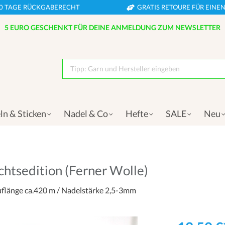
0 TAGE RÜCKGABERECHT
GRATIS RETOURE FÜR EIN
5 EURO GESCHENKT FÜR DEINE ANMELDUNG ZUM NEWSLETTER
Tipp: Garn und Hersteller eingeben
ln & Sticken
Nadel & Co
Hefte
SALE
Neu
htsedition (Ferner Wolle)
uflänge ca.420 m / Nadelstärke 2,5-3mm