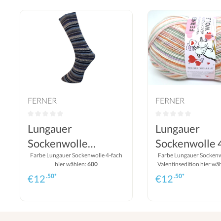
FERNER
FERNER
Lungauer
Lungauer
Sockenwolle
Sockenwolle 
(Ferner Wolle) 4-
Farbe Lungauer Sockenwolle 4-fach
Valentinsedit
Farbe Lungauer Sockenw
hier wählen:
600
Valentinsedition hier wä
fach
(Ferner Wolle
25 (Lungauer Sockenwo
.50*
.50*
€
12
€
12
Valentin)