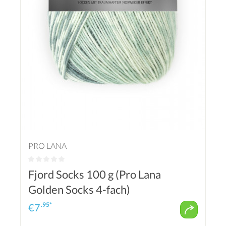
PRO LANA
Fjord Socks 100 g (Pro Lana
Golden Socks 4-fach)
.95*
€
7