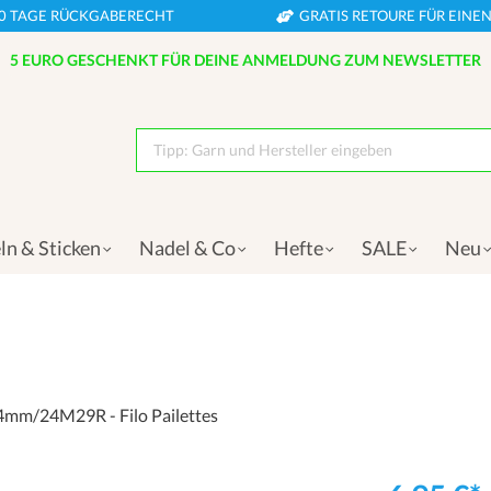
0 TAGE RÜCKGABERECHT
GRATIS RETOURE FÜR EIN
5 EURO GESCHENKT FÜR DEINE ANMELDUNG ZUM NEWSLETTER
Tipp: Garn und Hersteller eingeben
ln & Sticken
Nadel & Co
Hefte
SALE
Neu
4mm/24M29R - Filo Pailettes