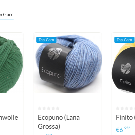
m Garn
Top-Garn
Top-Garn
mwolle
Ecopuno (Lana
Finito
Grossa)
.95*
€
6