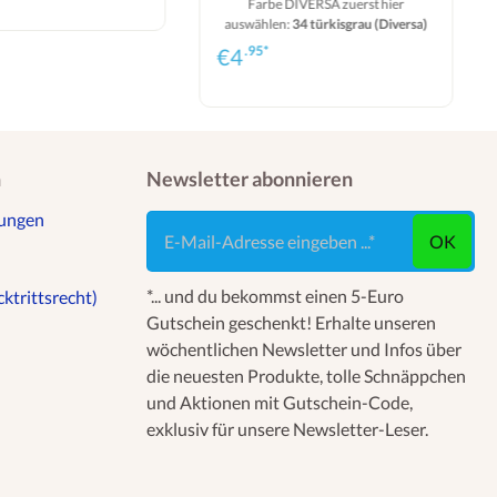
Farbe DIVERSA zuerst hier
auswählen:
34 türkisgrau (Diversa)
.95*
€
4
n
Newsletter abonnieren
gungen
E-Mail-Adresse eingeben ...
OK
*... und du bekommst einen 5-Euro
ktrittsrecht)
Gutschein geschenkt! Erhalte unseren
wöchentlichen Newsletter und Infos über
die neuesten Produkte, tolle Schnäppchen
und Aktionen mit Gutschein-Code,
exklusiv für unsere Newsletter-Leser.