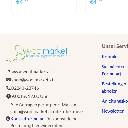
.95*
.50*
€
4
€
4
Unser Serv
Kontakt
Sie möchten 
www.woolmarket.at
Formular)
shop@woolmarket.at
Bestellunge
02243-28746
abholen
9:00 bis 17:00 Uhr
Anleitungsko
Alle Anfragen gerne per E-Mail an
Newsletter
shop@woolmarket.at oder über unser
Kontaktformular
. Du kannst deine
Bestellung hier widerrufen: