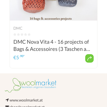
DMC
DMC Nova Vita 4 - 16 projects of
Bags & Accessoires (3 Taschen am
Cover)
.90*
€
5
www.woolmarket.at
shop@woolmarket.at