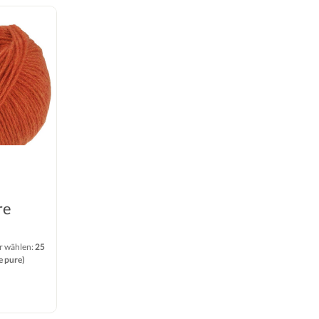
re
r wählen:
25
e pure)