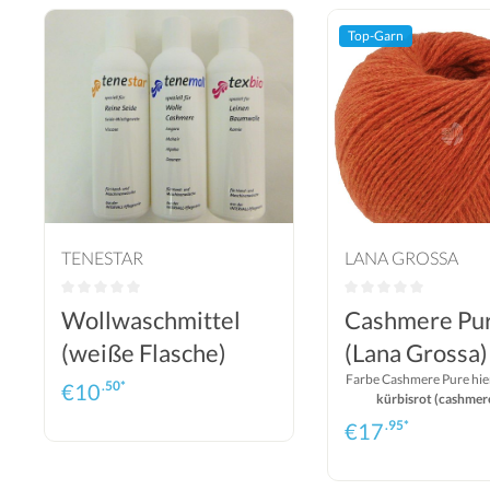
Top-Garn
TENESTAR
LANA GROSSA
Wollwaschmittel
Cashmere Pu
(weiße Flasche)
(Lana Grossa)
Farbe Cashmere Pure hie
.50*
€
10
kürbisrot (cashmer
.95*
€
17