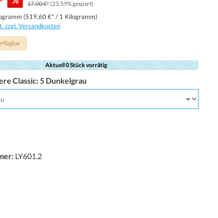
*
%
17,00 €*
(23.59% gespart)
logramm
(519,60 €* / 1 Kilogramm)
t. zzgl. Versandkosten
erfügbar
Aktuell 0 Stück vorrätig
re Classic:
5 Dunkelgrau
mer:
LY601.2