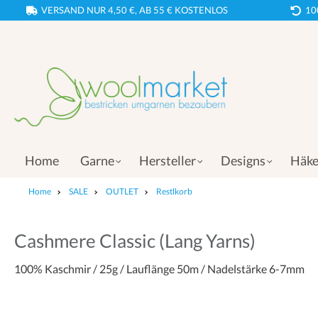
VERSAND NUR 4,50 €, AB 55 € KOSTENLOS
10
Home
Garne
Hersteller
Designs
Häke
Home
SALE
OUTLET
Restlkorb
Cashmere Classic (Lang Yarns)
100% Kaschmir / 25g / Lauflänge 50m / Nadelstärke 6-7mm