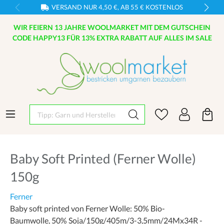
VERSAND NUR 4,50 €, AB 55 € KOSTENLOS
WIR FEIERN 13 JAHRE WOOLMARKET MIT DEM GUTSCHEIN
CODE HAPPY13 FÜR 13% EXTRA RABATT AUF ALLES IM SALE
Tipp: Garn und Hersteller eingeben
Baby Soft Printed (Ferner Wolle)
150g
Ferner
Baby soft printed von Ferner Wolle: 50% Bio-
Baumwolle, 50% Soja/150g/405m/3-3,5mm/24Mx34R -