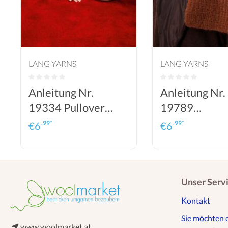
LANG YARNS
LANG YARNS
Anleitung Nr.
Anleitung Nr.
19334 Pullover
19789
Debbie aus Baby
Kapuzenschal
.99*
.99*
€
6
€
6
Lama
"Bona" aus B
Lama (Lang Ya
Unser Serv
Kontakt
Sie möchten 
www.woolmarket.at