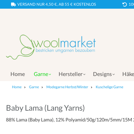
VERSAND NUR 4,50 €, AB 55 € KOSTENLOS
10
Home
Garne
Hersteller
Designs
Häke
Home
Garne
Modegarne Herbst/Winter
Kuschelige Garne
Baby Lama (Lang Yarns)
88% Lama (Baby Lama), 12% Polyamid/50g/120m/5mm/15M