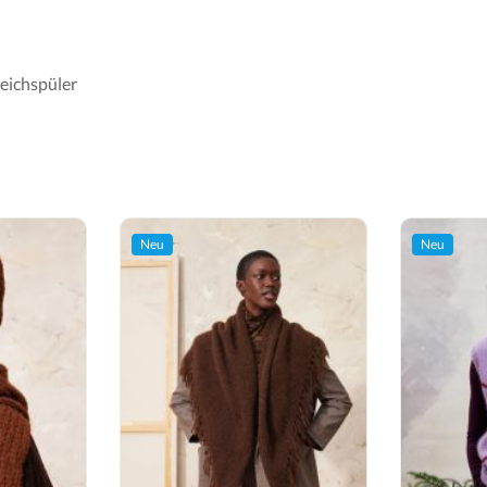
eichspüler
Neu
Neu