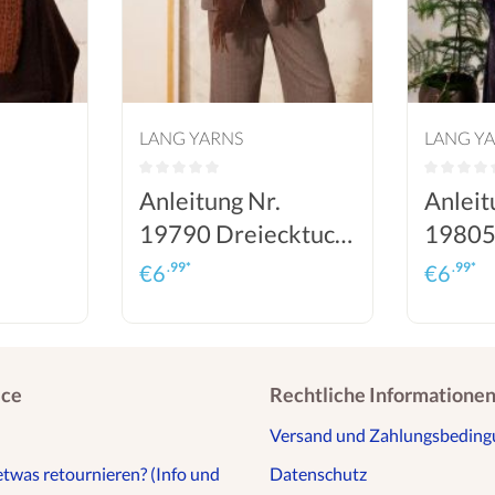
LANG YARNS
LANG Y
Anleitung Nr.
Anleit
19790 Dreiecktuch
19805
"Talina" aus Baby
"Riley
.99*
.99*
€
6
€
6
aby
Lama (Lang Yarns)
Lama (
rns)
ice
Rechtliche Informatione
Versand und Zahlungsbedin
etwas retournieren? (Info und
Datenschutz