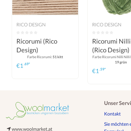
RICO DESIGN
RICO DESIGN
Ricorumi (Rico
Ricorumi Nilli 
Design)
(Rico Design)
Farbe Ricorumi:
51 kitt
Farbe Ricorumi Nilli Nilli
19 grün
.69*
€
1
.59*
€
1
Unser Serv
Kontakt
Sie möchten 
www.woolmarket.at