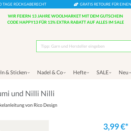
0 TAGE RÜCKGABERECHT
GRATIS RETOURE FÜR EIN
WIR FEIERN 13 JAHRE WOOLMARKET MIT DEM GUTSCHEIN
CODE HAPPY13 FÜR 13% EXTRA RABATT AUF ALLES IM SALE
Tipp: Garn und Hersteller eingeben
ln & Sticken
Nadel & Co
Hefte
SALE
Neu
i und Nilli Nilli
kelanleitung von Rico Design
3,99 €*