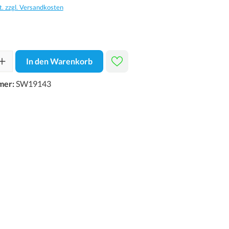
t. zzgl. Versandkosten
In den Warenkorb
mer:
SW19143