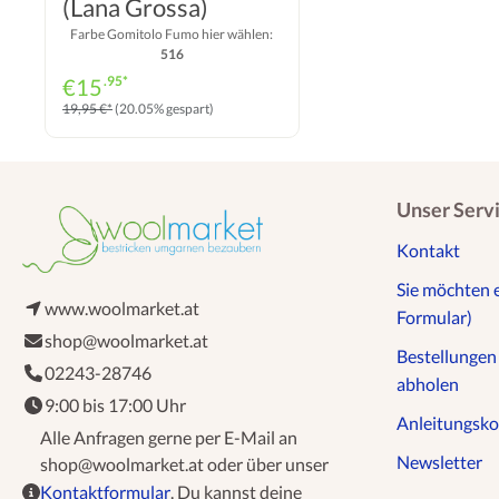
(Lana Grossa)
Farbe Gomitolo Fumo hier wählen:
516
.95*
€
15
19,95 €*
(20.05% gespart)
Unser Serv
Kontakt
Sie möchten 
www.woolmarket.at
Formular)
shop@woolmarket.at
Bestellunge
02243-28746
abholen
9:00 bis 17:00 Uhr
Anleitungsko
Alle Anfragen gerne per E-Mail an
Newsletter
shop@woolmarket.at oder über unser
Kontaktformular
. Du kannst deine