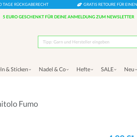
0 TAGE RÜCKGABERECHT
GRATIS RETOURE FÜR EIN
5 EURO GESCHENKT FÜR DEINE ANMELDUNG ZUM NEWSLETTER
Tipp: Garn und Hersteller eingeben
ln & Sticken
Nadel & Co
Hefte
SALE
Neu
mitolo Fumo