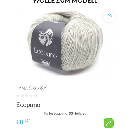
WOLLE ZUM MODELL
LANA GROSSA
Ecopuno
Farbe Ecopuno:
93 Hellgrau
.95*
€
8