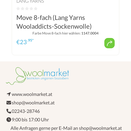
LANG YARNS
Move 8-fach (Lang Yarns
Wooladdicts-Sockenwolle)
Farbe Move 8-fach hier wählen:
1147.0004
.95*
€
23
www.woolmarket.at
shop@woolmarket.at
02243-28746
9:00 bis 17:00 Uhr
Alle Anfragen gerne per E-Mail an shop@woolmarket.at