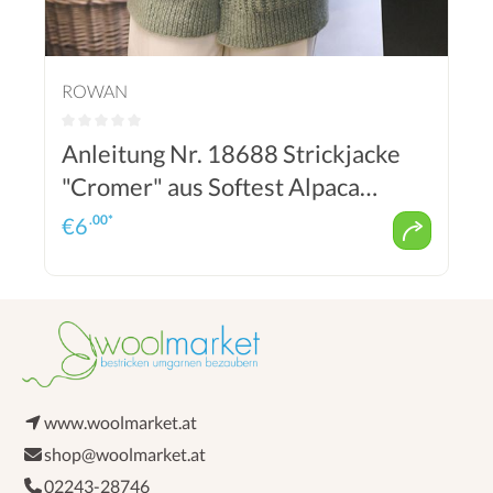
ROWAN
Anleitung Nr. 18688 Strickjacke
"Cromer" aus Softest Alpaca
(Rowan)
.00*
€
6
www.woolmarket.at
shop@woolmarket.at
02243-28746