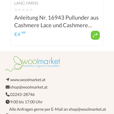
LANG YARNS
Anleitung Nr. 16943 Pullunder aus
Cashmere Lace und Cashmere
Dreams (Lang Yarns)
.99*
€
4
www.woolmarket.at
shop@woolmarket.at
02243-28746
9:00 bis 17:00 Uhr
Alle Anfragen gerne per E-Mail an shop@woolmarket.at