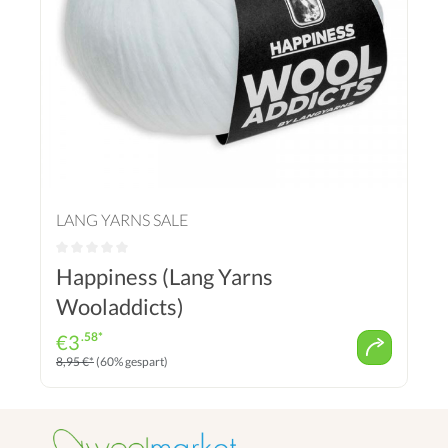
LANG YARNS SALE
Happiness (Lang Yarns
Wooladdicts)
.58*
€
3
8,95 €*
(60% gespart)