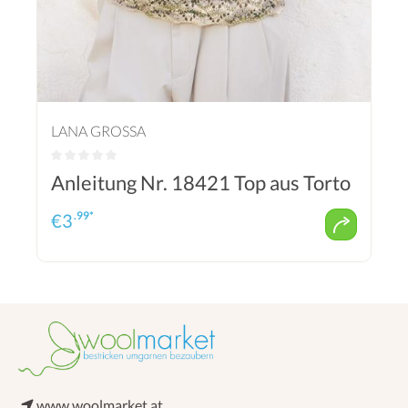
LANA GROSSA
Anleitung Nr. 18421 Top aus Torto
.99*
€
3
www.woolmarket.at