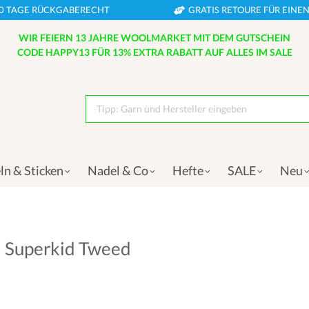
0 TAGE RÜCKGABERECHT
GRATIS RETOURE FÜR EIN
WIR FEIERN 13 JAHRE WOOLMARKET MIT DEM GUTSCHEIN
CODE HAPPY13 FÜR 13% EXTRA RABATT AUF ALLES IM SALE
Tipp: Garn und Hersteller eingeben
ln & Sticken
Nadel & Co
Hefte
SALE
Neu
l Superkid Tweed