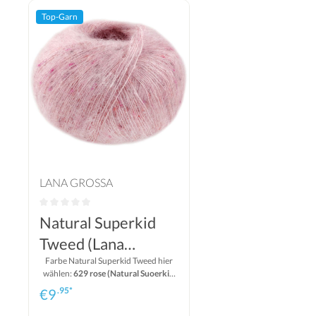
Top-Garn
LANA GROSSA
Natural Superkid
Tweed (Lana
Grossa)
Farbe Natural Superkid Tweed hier
wählen:
629 rose (Natural Suoerkid
Tweed)
.95*
€
9