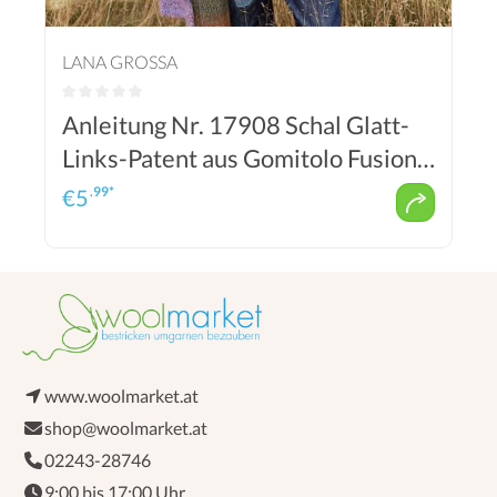
LANA GROSSA
Anleitung Nr. 17908 Schal Glatt-
Links-Patent aus Gomitolo Fusione
oder Gomitolo Gala oder Gomitolo
.99*
€
5
Arte
www.woolmarket.at
shop@woolmarket.at
02243-28746
9:00 bis 17:00 Uhr