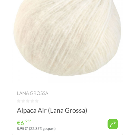
LANA GROSSA
Alpaca Air (Lana Grossa)
.95*
€
6
8,95 €*
(22.35% gespart)