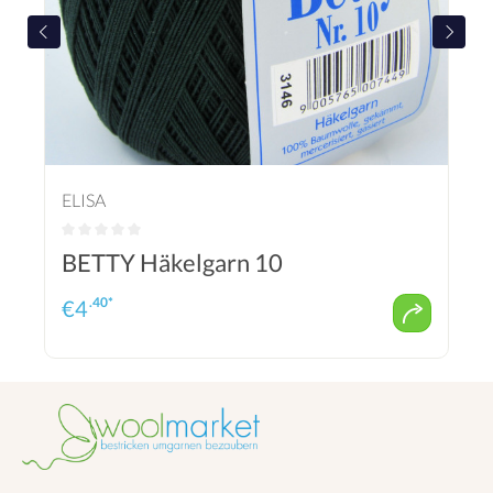
ELISA
BETTY Häkelgarn 10
.40*
€
4